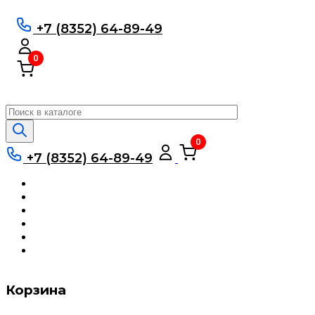
Skip
to
+7 (8352) 64-89-49
content
0
0
+7 (8352) 64-89-49
Ассортимент и цены
Производство
Сервис и услуги
Оплата и доставка
О компании
Контакты
Корзина