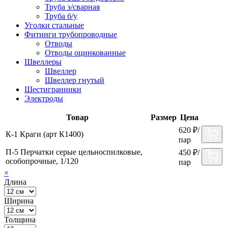
Труба э/сварная
Труба б/у
Уголки стальные
Фитинги трубопроводные
Отводы
Отводы оцинкованные
Швеллеры
Швеллер
Швеллер гнутый
Шестигранники
Электроды
Товар
Размер
Цена
620
₽
/
К-1 Краги (арт К1400)
пар
П-5 Перчатки серые цельноспилковые,
450
₽
/
особопрочные, 1/120
пар
×
Длина
Ширина
Толщина