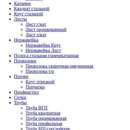
Катанки
Квадрат стальной
Круг стальной
Листы
Лист г/кат
Лист оцинкованный
Лист х/кат
Нержавейка
Нержавейка Круг
Нержавейка Лист
Полоса стальная горячекатанная
Проволоки
Проволока сварочная омедненная
Проволока т/о
Прочее
Круг отрезной
Перчатки
Профнастил
Сетки
Трубы
Труба ВГП
Труба квадратная
Труба оцинкованная
Труба профильная
Труба БШ-гор/деформ.