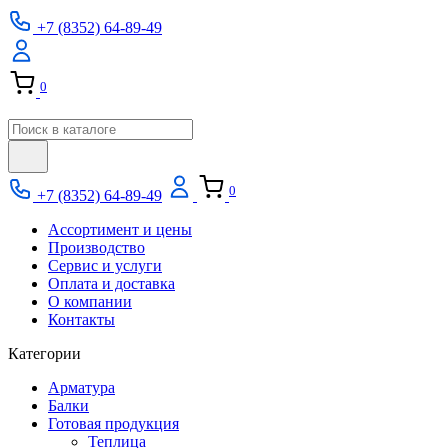
Skip
+7 (8352) 64-89-49
to
content
0
0
+7 (8352) 64-89-49
Ассортимент и цены
Производство
Сервис и услуги
Оплата и доставка
О компании
Контакты
Категории
Арматура
Балки
Готовая продукция
Теплица