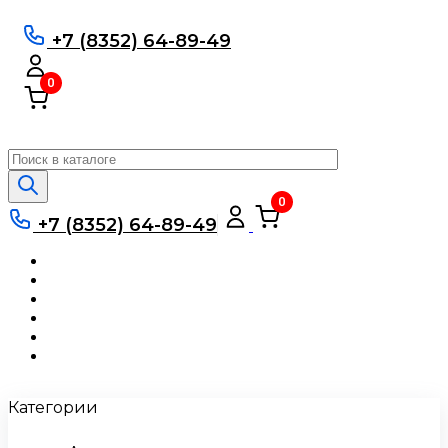
Skip
to
+7 (8352) 64-89-49
content
0
Длина
Ширина
Толщина
0
Применить
+7 (8352) 64-89-49
Ассортимент и цены
Производство
Сервис и услуги
Оплата и доставка
О компании
Контакты
Категории